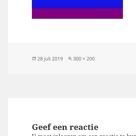
Geplaatst
Volledige
28 juli 2019
300 × 200
op
grootte
Geef een reactie